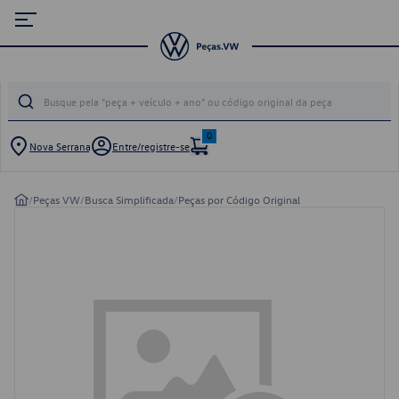
0
Nova Serrana
Entre/registre-se
/
Peças VW
/
Busca Simplificada
/
Peças por Código Original