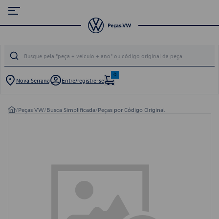
0
Nova Serrana
Entre/registre-se
/
Peças VW
/
Busca Simplificada
/
Peças por Código Original