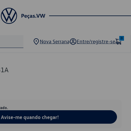
0
Nova Serrana
Entre/registre-se
81A
tado.
Avise-me quando chegar!