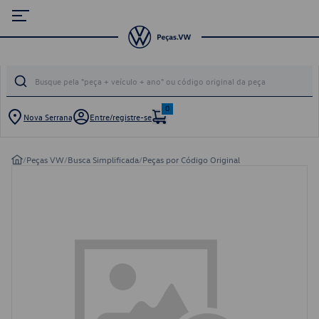
0
Nova Serrana
Entre/registre-se
/
Peças VW
/
Busca Simplificada
/
Peças por Código Original