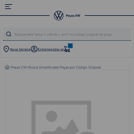
0
Nova Serrana
Entre/registre-se
/
Peças VW
/
Busca Simplificada
/
Peças por Código Original