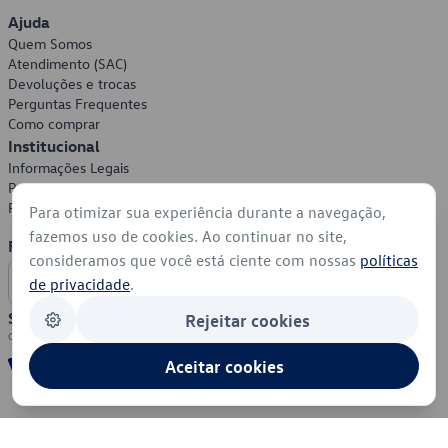
Ajuda
Quem Somos
Atendimento (SAC)
Devoluções e trocas
Perguntas Frequentes
Como comprar
Institucional
Informações Legais
Política de Privacidade
Política de Cookies
Para otimizar sua experiência durante a navegação,
fazemos uso de cookies. Ao continuar no site,
Formas de Pagamento
consideramos que você está ciente com nossas
políticas
de privacidade
.
Segurança
Rejeitar cookies
Aceitar cookies