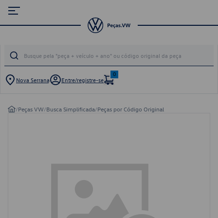
0
Nova Serrana
Entre/registre-se
/
Peças VW
/
Busca Simplificada
/
Peças por Código Original