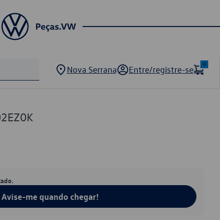
0
Nova Serrana
Entre/registre-se
02EZ0K
tado.
Avise-me quando chegar!