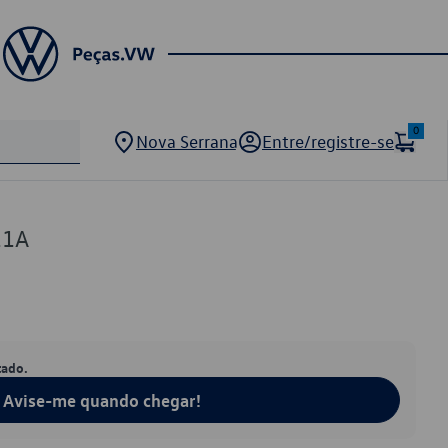
0
Nova Serrana
Entre/registre-se
11A
tado.
Avise-me quando chegar!