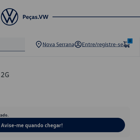
0
Nova Serrana
Entre/registre-se
12G
tado.
Avise-me quando chegar!