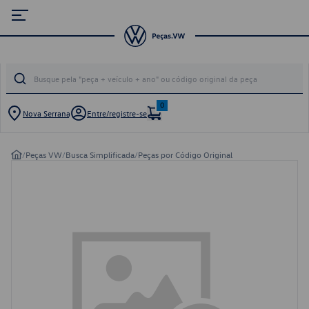
0
Nova Serrana
Entre/registre-se
/
Peças VW
/
Busca Simplificada
/
Peças por Código Original