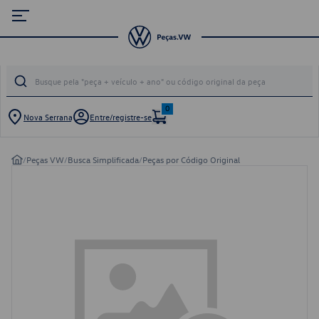
0
Nova Serrana
Entre/registre-se
/
Peças VW
/
Busca Simplificada
/
Peças por Código Original