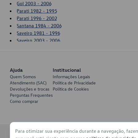
Gol 2003 - 2006
Parati 1982 - 1995
Parati 1996 - 2002
Santana 1984 - 2006
Saveiro 1981 - 1996
Saveiro 2003 - 2006
Voyage 1982 - 1995
Ajuda
Institucional
Quem Somos
Informações Legais
Atendimento (SAC)
Política de Privacidade
Devoluções e trocas
Política de Cookies
Perguntas Frequentes
Como comprar
Para otimizar sua experiência durante a navegação, faze
© 2026 - Volkswagen do Brasil - Todos os direitos reservados