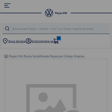
0
Nova Serrana
Entre/registre-se
/
Peças VW
/
Busca Simplificada
/
Peças por Código Original