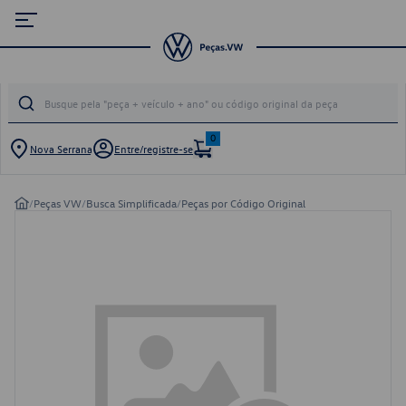
0
Nova Serrana
Entre/registre-se
/
Peças VW
/
Busca Simplificada
/
Peças por Código Original