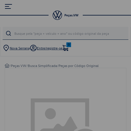
0
Nova Serrana
Entre/registre-se
/
Peças VW
/
Busca Simplificada
/
Peças por Código Original