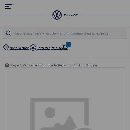
0
Nova Serrana
Entre/registre-se
/
Peças VW
/
Busca Simplificada
/
Peças por Código Original