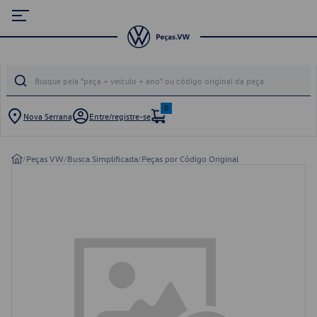
0
Nova Serrana
Entre/registre-se
/
Peças VW
/
Busca Simplificada
/
Peças por Código Original