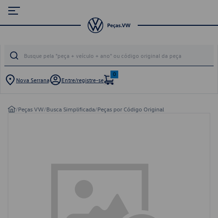
0
Nova Serrana
Entre/registre-se
/
Peças VW
/
Busca Simplificada
/
Peças por Código Original