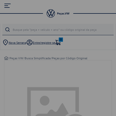
0
Nova Serrana
Entre/registre-se
/
Peças VW
/
Busca Simplificada
/
Peças por Código Original