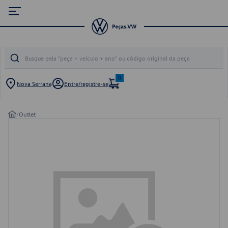
0
Nova Serrana
Entre/registre-se
/
Outlet