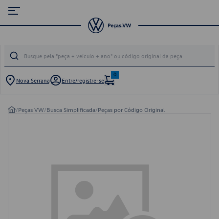
0
Nova Serrana
Entre/registre-se
/
Peças VW
/
Busca Simplificada
/
Peças por Código Original