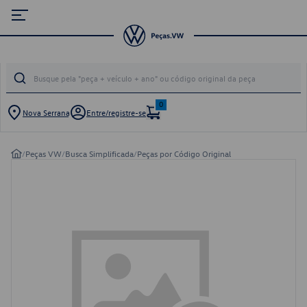
0
Nova Serrana
Entre/registre-se
/
Peças VW
/
Busca Simplificada
/
Peças por Código Original