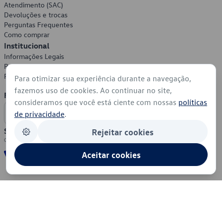
Atendimento (SAC)
Devoluções e trocas
Perguntas Frequentes
Como comprar
Institucional
Informações Legais
Política de Privacidade
Política de Cookies
Para otimizar sua experiência durante a navegação,
fazemos uso de cookies. Ao continuar no site,
Formas de Pagamento
consideramos que você está ciente com nossas
políticas
de privacidade
.
Segurança
Rejeitar cookies
Aceitar cookies
© 2026 - Volkswagen do Brasil - Todos os direitos reservados