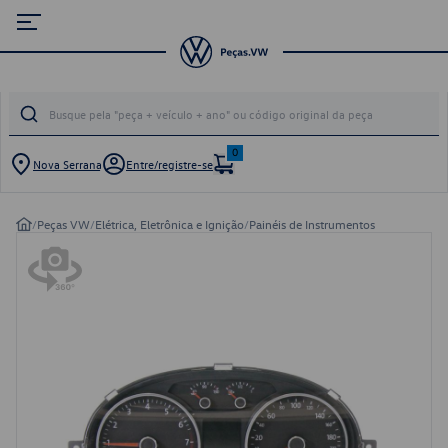
0
Nova Serrana
Entre/registre-se
/
Peças VW
/
Elétrica, Eletrônica e Ignição
/
Painéis de Instrumentos