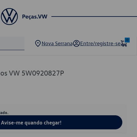
0
Nova Serrana
Entre/registre-se
ntos VW 5W0920827P
tado.
Avise-me quando chegar!