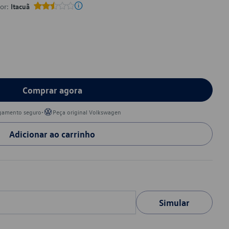
por:
Itacuã
Comprar agora
•
gamento seguro
Peça original Volkswagen
Adicionar ao carrinho
Simular