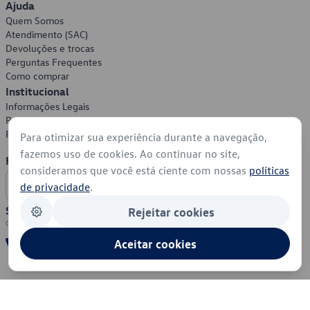
Ajuda
Quem Somos
Atendimento (SAC)
Devoluções e trocas
Perguntas Frequentes
Como comprar
Institucional
Informações Legais
Política de Privacidade
Política de Cookies
Para otimizar sua experiência durante a navegação,
fazemos uso de cookies. Ao continuar no site,
Formas de Pagamento
consideramos que você está ciente com nossas
políticas
de privacidade
.
Segurança
Rejeitar cookies
Aceitar cookies