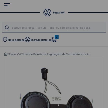
0
Nova Serrana
Entre/registre-se
/
Peças VW
/
Interior
/
Painéis de Regulagem de Temperatura de Ar