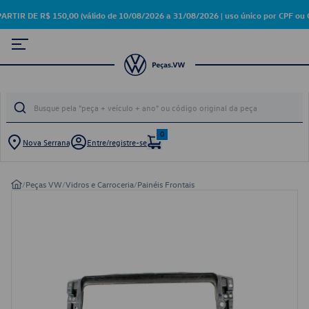
 DE R$ 150,00 (válido de 10/08/2026 a 31/08/2026 | uso único por CPF ou C
0
Nova Serrana
Entre/registre-se
/
Peças VW
/
Vidros e Carroceria
/
Painéis Frontais