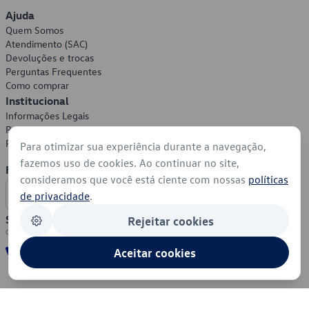
Ajuda
Quem Somos
Atendimento (SAC)
Devoluções e trocas
Perguntas Frequentes
Como comprar
Institucional
Informações Legais
Política de Privacidade
Política de Cookies
Para otimizar sua experiência durante a navegação,
fazemos uso de cookies. Ao continuar no site,
Formas de Pagamento
consideramos que você está ciente com nossas
políticas
de privacidade
.
Segurança
Rejeitar cookies
Aceitar cookies