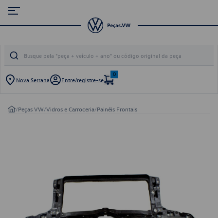
0
Nova Serrana
Entre/registre-se
/
Peças VW
/
Vidros e Carroceria
/
Painéis Frontais