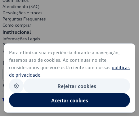
Quem Somos
Atendimento (SAC)
Devoluções e trocas
Perguntas Frequentes
Como comprar
Institucional
Informações Legais
Política de Privacidade
Política de Cookies
Para otimizar sua experiência durante a navegação,
fazemos uso de cookies. Ao continuar no site,
Formas de Pagamento
consideramos que você está ciente com nossas
políticas
de privacidade
.
Segurança
Rejeitar cookies
Aceitar cookies
© 2026 - Volkswagen do Brasil - Todos os direitos reservados