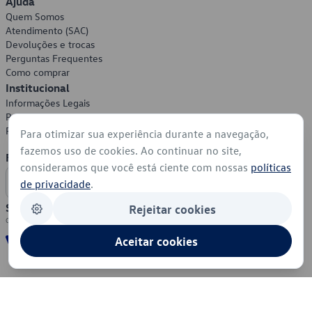
Ajuda
Quem Somos
Atendimento (SAC)
Devoluções e trocas
Perguntas Frequentes
Como comprar
Institucional
Informações Legais
Política de Privacidade
Política de Cookies
Para otimizar sua experiência durante a navegação,
fazemos uso de cookies. Ao continuar no site,
Formas de Pagamento
consideramos que você está ciente com nossas
políticas
de privacidade
.
Segurança
Rejeitar cookies
Aceitar cookies
© 2026 - Volkswagen do Brasil - Todos os direitos reservados