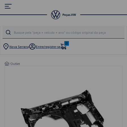
0
Nova Serrana
Entre/registre-se
/
Outlet