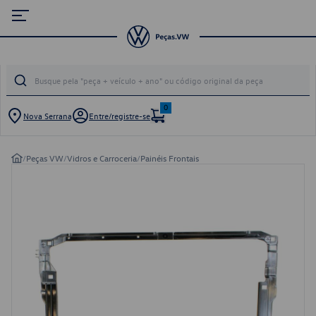
0
Nova Serrana
Entre/registre-se
/
Peças VW
/
Vidros e Carroceria
/
Painéis Frontais