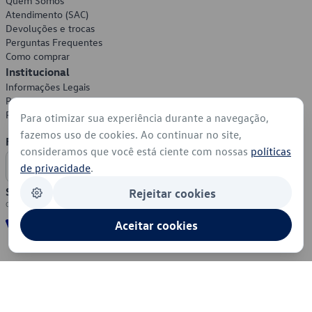
Quem Somos
Atendimento (SAC)
Devoluções e trocas
Perguntas Frequentes
Como comprar
Institucional
Informações Legais
Política de Privacidade
Política de Cookies
Para otimizar sua experiência durante a navegação,
fazemos uso de cookies. Ao continuar no site,
Formas de Pagamento
consideramos que você está ciente com nossas
políticas
de privacidade
.
Segurança
Rejeitar cookies
Aceitar cookies
© 2026 - Volkswagen do Brasil - Todos os direitos reservados