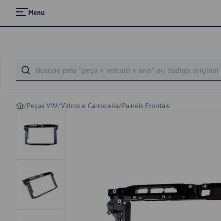
Menu
/
Peças VW
/
Vidros e Carroceria
/
Painéis Frontais