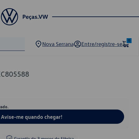
0
Nova Serrana
Entre/registre-se
6EC805588
tado.
Avise-me quando chegar!
Garantia de 3 meses de fábrica