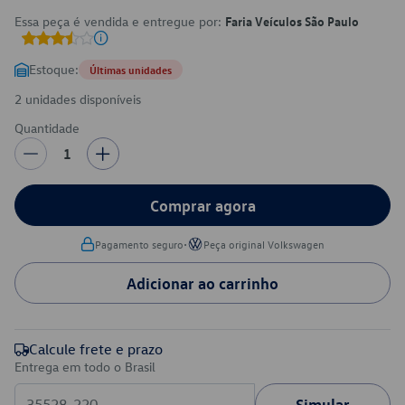
Essa peça é vendida e entregue por:
Faria Veículos São Paulo
Estoque:
Últimas unidades
2 unidades disponíveis
Quantidade
1
Comprar agora
•
Pagamento seguro
Peça original Volkswagen
Adicionar ao carrinho
Calcule frete e prazo
Entrega em todo o Brasil
Simular