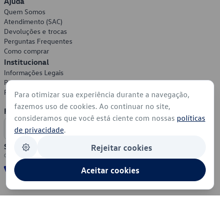
Ajuda
Quem Somos
Atendimento (SAC)
Devoluções e trocas
Perguntas Frequentes
Como comprar
Institucional
Informações Legais
Política de Privacidade
Política de Cookies
Para otimizar sua experiência durante a navegação,
fazemos uso de cookies. Ao continuar no site,
Formas de Pagamento
consideramos que você está ciente com nossas
políticas
de privacidade
.
Segurança
Rejeitar cookies
Aceitar cookies
© 2026 - Volkswagen do Brasil - Todos os direitos reservados