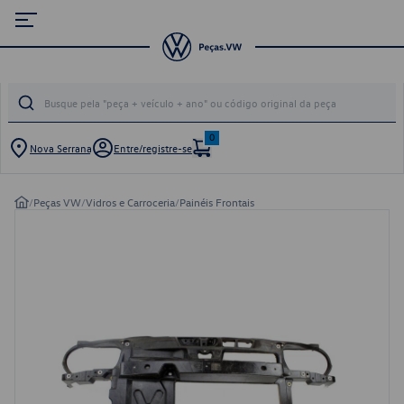
0
Nova Serrana
Entre/registre-se
/
Peças VW
/
Vidros e Carroceria
/
Painéis Frontais