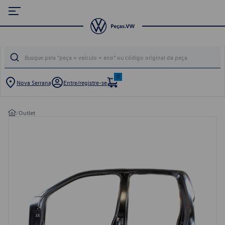
0
Nova Serrana
Entre/registre-se
/
Outlet