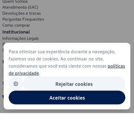
Quem Somos
Atendimento (SAC)
Devoluções e trocas
Perguntas Frequentes
Como comprar
Institucional
Informações Legais
Política de Privacidade
Política de Cookies
Para otimizar sua experiência durante a navegação,
fazemos uso de cookies. Ao continuar no site,
Formas de Pagamento
consideramos que você está ciente com nossas
políticas
de privacidade
.
Segurança
Rejeitar cookies
Aceitar cookies
© 2026 - Volkswagen do Brasil - Todos os direitos reservados