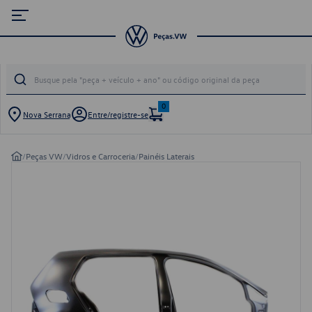
0
Nova Serrana
Entre/registre-se
/
Peças VW
/
Vidros e Carroceria
/
Painéis Laterais