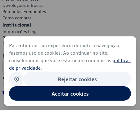
Devoluções e trocas
Perguntas Frequentes
Como comprar
Institucional
Informações Legais
Política de Privacidade
Política de Cookies
Para otimizar sua experiência durante a navegação,
fazemos uso de cookies. Ao continuar no site,
Formas de Pagamento
consideramos que você está ciente com nossas
políticas
de privacidade
.
Segurança
Rejeitar cookies
Aceitar cookies
© 2026 - Volkswagen do Brasil - Todos os direitos reservados