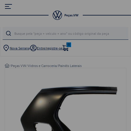
0
Nova Serrana
Entre/registre-se
/
Peças VW
/
Vidros e Carroceria
/
Painéis Laterais