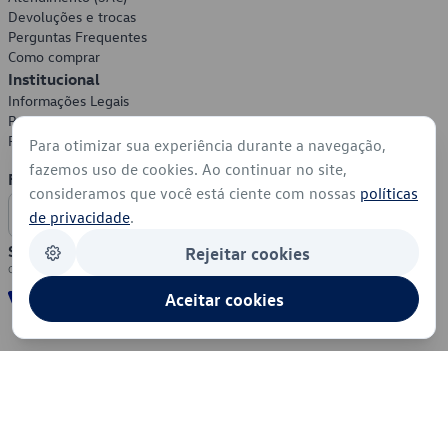
Devoluções e trocas
Perguntas Frequentes
Como comprar
Institucional
Informações Legais
Política de Privacidade
Política de Cookies
Para otimizar sua experiência durante a navegação,
fazemos uso de cookies. Ao continuar no site,
Formas de Pagamento
consideramos que você está ciente com nossas
políticas
de privacidade
.
Segurança
Rejeitar cookies
Aceitar cookies
© 2026 - Volkswagen do Brasil - Todos os direitos reservados