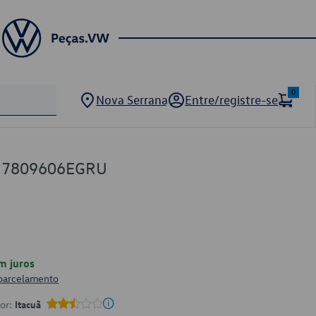
0
Nova Serrana
Entre/registre-se
5U7809606EGRU
m juros
 parcelamento
por:
Itacuã