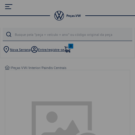
0
Nova Serrana
Entre/registre-se
/
Peças VW
/
Interior
/
Painéis Centrais