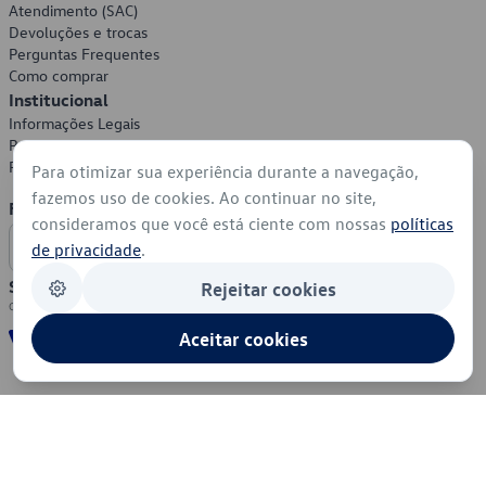
Atendimento (SAC)
Devoluções e trocas
Perguntas Frequentes
Como comprar
Institucional
Informações Legais
Política de Privacidade
Política de Cookies
Para otimizar sua experiência durante a navegação,
fazemos uso de cookies. Ao continuar no site,
Formas de Pagamento
consideramos que você está ciente com nossas
políticas
de privacidade
.
Segurança
Rejeitar cookies
Aceitar cookies
© 2026 - Volkswagen do Brasil - Todos os direitos reservados