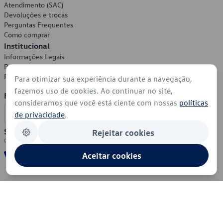
Atendimento (SAC)
Devoluções e trocas
Perguntas Frequentes
Como comprar
Institucional
Informações Legais
Política de Privacidade
Política de Cookies
Para otimizar sua experiência durante a navegação,
fazemos uso de cookies. Ao continuar no site,
Formas de Pagamento
consideramos que você está ciente com nossas
políticas
de privacidade
.
Segurança
Rejeitar cookies
Aceitar cookies
© 2026 - Volkswagen do Brasil - Todos os direitos reservados