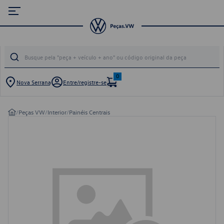
0
Nova Serrana
Entre/registre-se
/
Peças VW
/
Interior
/
Painéis Centrais