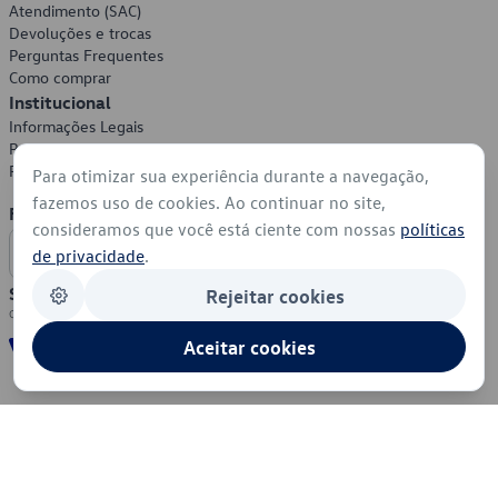
Atendimento (SAC)
Devoluções e trocas
Perguntas Frequentes
Como comprar
Institucional
Informações Legais
Política de Privacidade
Política de Cookies
Para otimizar sua experiência durante a navegação,
fazemos uso de cookies. Ao continuar no site,
Formas de Pagamento
consideramos que você está ciente com nossas
políticas
de privacidade
.
Segurança
Rejeitar cookies
Aceitar cookies
© 2026 - Volkswagen do Brasil - Todos os direitos reservados