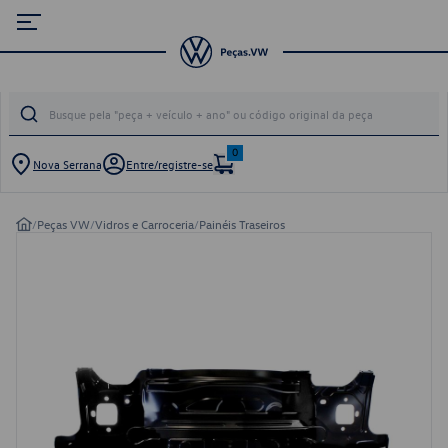
0
Nova Serrana
Entre/registre-se
/
Peças VW
/
Vidros e Carroceria
/
Painéis Traseiros