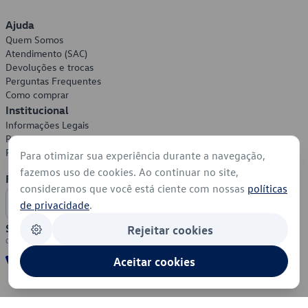
Ajuda
Quem Somos
Atendimento (SAC)
Devoluções e trocas
Perguntas Frequentes
Como comprar
Institucional
Informações Legais
Política de Privacidade
Política de Cookies
Para otimizar sua experiência durante a navegação,
fazemos uso de cookies. Ao continuar no site,
Formas de Pagamento
consideramos que você está ciente com nossas
políticas
de privacidade
.
Segurança
Rejeitar cookies
Aceitar cookies