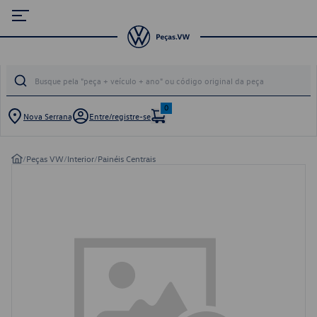
0
Nova Serrana
Entre/registre-se
/
Peças VW
/
Interior
/
Painéis Centrais