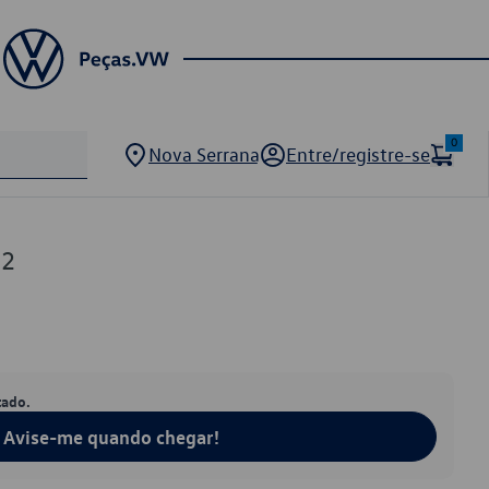
0
Nova Serrana
Entre/registre-se
32
tado.
Avise-me quando chegar!