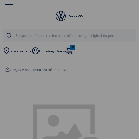
0
Nova Serrana
Entre/registre-se
/
Peças VW
/
Interior
/
Painéis Centrais