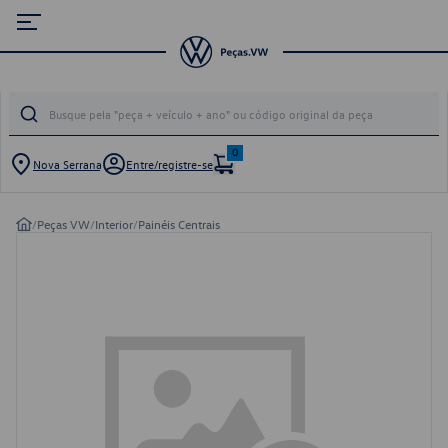
0
Nova Serrana
Entre/registre-se
/
Peças VW
/
Interior
/
Painéis Centrais