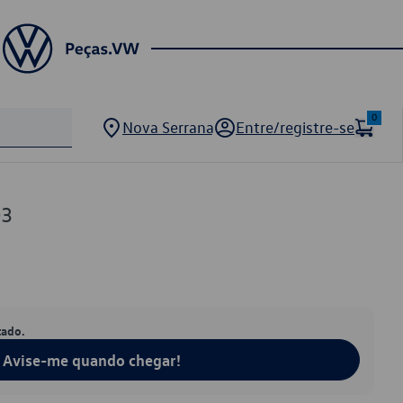
0
Nova Serrana
Entre/registre-se
03
tado.
Avise-me quando chegar!