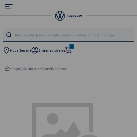
0
Nova Serrana
Entre/registre-se
/
Peças VW
/
Interior
/
Painéis Centrais