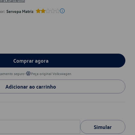
 parcelamento
por:
Servopa Matriz
Comprar agora
•
gamento seguro
Peça original Volkswagen
Adicionar ao carrinho
Simular