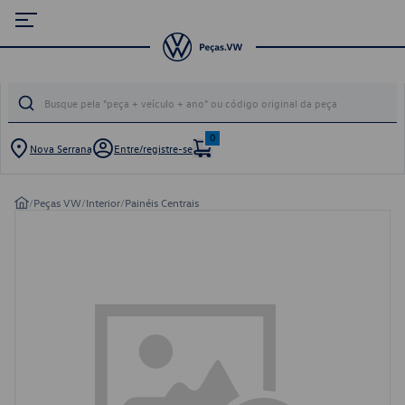
0
Nova Serrana
Entre/registre-se
/
Peças VW
/
Interior
/
Painéis Centrais