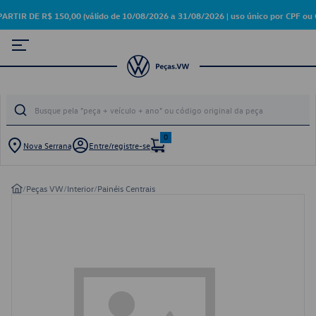
 DE R$ 150,00 (válido de 10/08/2026 a 31/08/2026 | uso único por CPF ou 
0
Nova Serrana
Entre/registre-se
/
Peças VW
/
Interior
/
Painéis Centrais