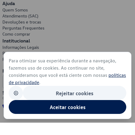
Ajuda
Quem Somos
Atendimento (SAC)
Devoluções e trocas
Perguntas Frequentes
Como comprar
Institucional
Informações Legais
Política de Privacidade
Política de Cookies
Para otimizar sua experiência durante a navegação,
fazemos uso de cookies. Ao continuar no site,
Formas de Pagamento
consideramos que você está ciente com nossas
políticas
de privacidade
.
Segurança
Rejeitar cookies
Aceitar cookies